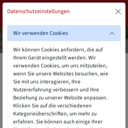
Datenschutzeinstellungen
Wir verwenden Cookies
Wir können Cookies anfordern, die auf
Ihrem Gerät eingestellt werden. Wir
WIR SIND FM-BÜROMÖBEL-
verwenden Cookies, um uns mitzuteilen,
BÜRO-ERGONOMIE IST FÜR UNS
PARTNER
wenn Sie unsere Websites besuchen, wie
EINES DER WICHTIGSTEN
Sie mit uns interagieren, Ihre
ANLIEGEN.
Nutzererfahrung verbessern und Ihre
Beziehung zu unserer Website anpassen.
Klicken Sie auf die verschiedenen
Gerade heute, wo wir uns durch Bildschirmarbeit im
Kategorieüberschriften, um mehr zu
Büro und Homeoffice noch weniger bewegen als
erfahren. Sie können auch einige Ihrer
sonst, ist gesundes Arbeiten wichtiger denn je.